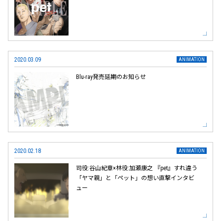
2020.03.09
Blu-ray発売延期のお知らせ
2020.02.18
司役:谷山紀章×林役:加瀬康之 『pet』すれ違う
「ヤマ親」と「ペット」の想い直撃インタビ
ュー